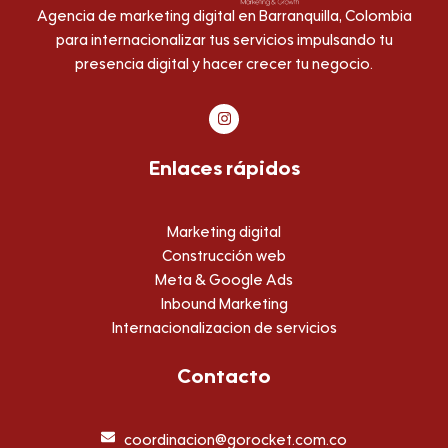
Agencia de marketing digital en Barranquilla, Colombia
para internacionalizar tus servicios impulsando tu
presencia digital y hacer crecer tu negocio.
I
n
s
t
Enlaces rápidos
a
g
r
a
m
Marketing digital
Construcción web
Meta & Google Ads
Inbound Marketing
Internacionalizacion de servicios
Contacto
coordinacion@gorocket.com.co