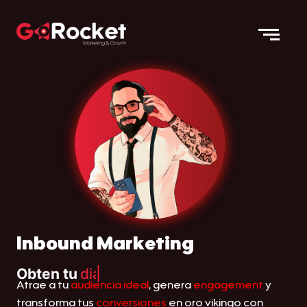
Inbound Marketing
Obten tu
diagnóstico gratuito
|
Atrae a tu
audiencia ideal
, genera
engagement
y
transforma tus
conversiones
en oro vikingo con