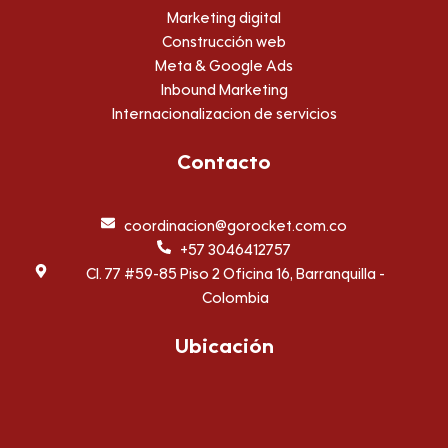
a
m
Marketing digital
Construcción web
Meta & Google Ads
Inbound Marketing
Internacionalizacion de servicios
Contacto
coordinacion@gorocket.com.co
+57 3046412757
Cl. 77 #59-85 Piso 2 Oficina 16, Barranquilla -
Colombia
Ubicación