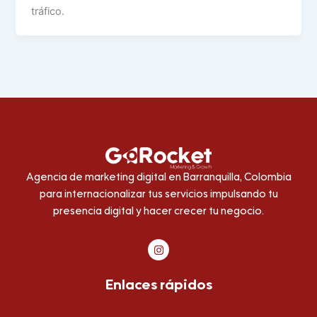
tráfico.
Agencia de marketing digital en Barranquilla, Colombia
para internacionalizar tus servicios impulsando tu
presencia digital y hacer crecer tu negocio.
I
n
s
t
Enlaces rápidos
a
g
r