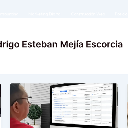
tsourcing
Marketing Digital
Construcción Web
Posici
rigo Esteban Mejía Escorcia